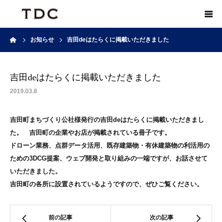
ーム
お知らせ
吉田deはたらくに掲載いただきました
ご挨拶
会社概要
吉田deはたらくに掲載いただきました
2019.03.8
よくある質問と答え
吉田町まちづくり公社様発行の吉田deはたらくに掲載いただきまし
た。 吉田町の企業やお店が掲載されている冊子です。
ドローン業務、点群データ活用、既存建築物・有休建築物の利活用の
ための3DCG提案、ウェブ開発と取り組みの一端ですが、お話させて
いただきました。
吉田町の各所に設置されているようですので、ぜひご覧ください。
前の記事
次の記事